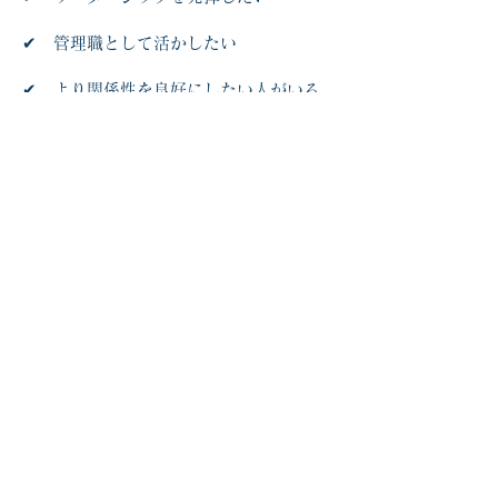
✔ 管理職として活かしたい
✔ より関係性を良好にしたい人がいる
✔ コーチングに興味がある
​✔ 1on1に活かしてパワーアップしたい
✔ 資格をとりたい
✔ コーチを目指した
✔ マザーズコーチングを受講後、更に
スキルアップ・より深く自分と向き合い
たい…etc
申込み・お問合せ