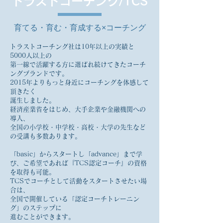
トラストコーチング/TCS
育てる・育む・育成する×コーチング
トラストコーチング社は10年以上の実績と
5000人以上の
第一線で活躍する方に選ばれ続けてきたコーチ
ングブランドです。
2015年よりもっと身近にコーチングを体感して
頂きたく
誕生しました。
経済産業省をはじめ、大手企業や金融機関への
導入、
全国の小学校・中学校・高校・大学の先生など
の受講も多数あります。
「basic」からスタートし「advance」まで学
び、ご希望であれば『TCS認定コーチ』の資格
を取得も可能。
TCSでコーチとして活動をスタートさせたい場
合は、
全国で開催している「認定コーチトレーニン
グ」のステップに
進むことができます。